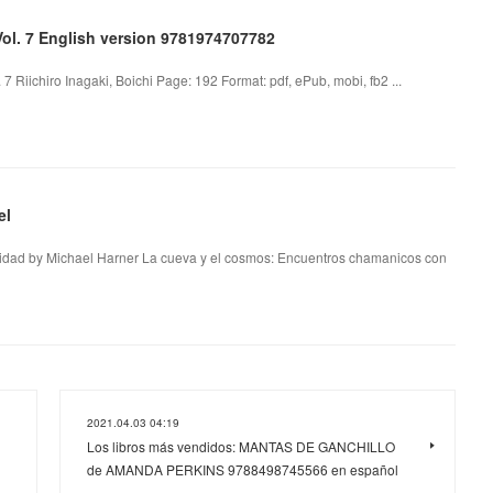
Vol. 7 English version 9781974707782
 7 Riichiro Inagaki, Boichi Page: 192 Format: pdf, ePub, mobi, fb2 ...
el
lidad by Michael Harner La cueva y el cosmos: Encuentros chamanicos con
2021.04.03 04:19
Los libros más vendidos: MANTAS DE GANCHILLO
de AMANDA PERKINS 9788498745566 en español