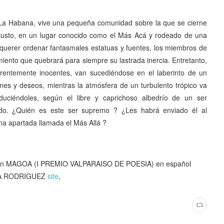
e La Habana, vive una pequeña comunidad sobre la que se cierne
etusto, en un lugar conocido como el Más Acá y rodeado de una
 querer ordenar fantasmales estatuas y fuentes, los miembros de
iento que quebrará para siempre su lastrada inercia. Entretanto,
rentemente inocentes, van sucediéndose en el laberinto de un
nes y deseos, mientras la atmósfera de un turbulento trópico va
duciéndoles, según el libre y caprichoso albedrío de un ser
iado. ¿Quién es este ser supremo ? ¿Les habrá enviado él al
na apartada llamada el Más Allá ?
zon MAGOA (I PREMIO VALPARAISO DE POESIA) en español
NA RODRIGUEZ
site
,